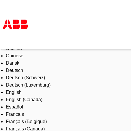
Select Language
Products & Solutions
Čeština
Industries
Chinese
Services
Dansk
About us
Deutsch
Where to buy
Deutsch (Schweiz)
Contact us
Deutsch (Luxemburg)
Careers
English
English (Canada)
Español
Français
Français (Belgique)
Français (Canada)