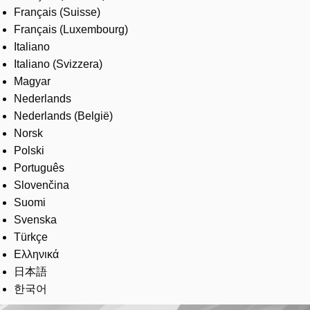
Français (Suisse)
Français (Luxembourg)
Italiano
Italiano (Svizzera)
Magyar
Nederlands
Nederlands (België)
Norsk
Polski
Português
Slovenčina
Suomi
Svenska
Türkçe
Ελληνικά
日本語
한국어