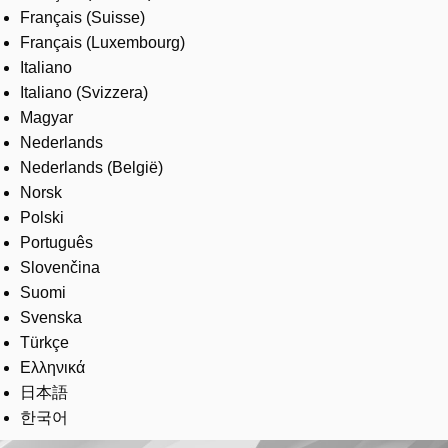
Français (Suisse)
Français (Luxembourg)
Italiano
Italiano (Svizzera)
Magyar
Nederlands
Nederlands (België)
Norsk
Polski
Português
Slovenčina
Suomi
Svenska
Türkçe
Ελληνικά
日本語
한국어