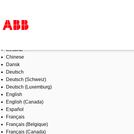
Select Language
Products & Solutions
Čeština
Industries
Chinese
Services
Dansk
About us
Deutsch
Where to buy
Deutsch (Schweiz)
Contact us
Deutsch (Luxemburg)
Careers
English
English (Canada)
Español
Français
Français (Belgique)
Français (Canada)