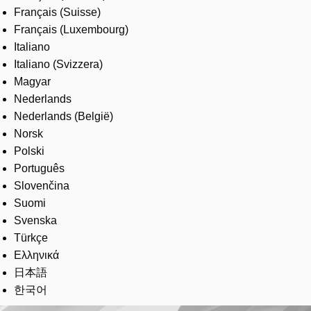
Français (Suisse)
Français (Luxembourg)
Italiano
Italiano (Svizzera)
Magyar
Nederlands
Nederlands (België)
Norsk
Polski
Português
Slovenčina
Suomi
Svenska
Türkçe
Ελληνικά
日本語
한국어