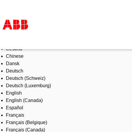
Select Language
Products & Solutions
Čeština
Industries
Chinese
Services
Dansk
About us
Deutsch
Where to buy
Deutsch (Schweiz)
Contact us
Deutsch (Luxemburg)
Careers
English
English (Canada)
Español
Français
Français (Belgique)
Français (Canada)