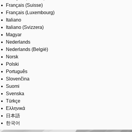
Français (Suisse)
Français (Luxembourg)
Italiano
Italiano (Svizzera)
Magyar
Nederlands
Nederlands (België)
Norsk
Polski
Português
Slovenčina
Suomi
Svenska
Türkçe
Ελληνικά
日本語
한국어