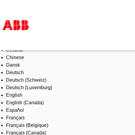
Select Language
Products & Solutions
Čeština
Industries
Chinese
Services
Dansk
About us
Deutsch
Where to buy
Deutsch (Schweiz)
Contact us
Deutsch (Luxemburg)
Careers
English
English (Canada)
Español
Français
Français (Belgique)
Français (Canada)