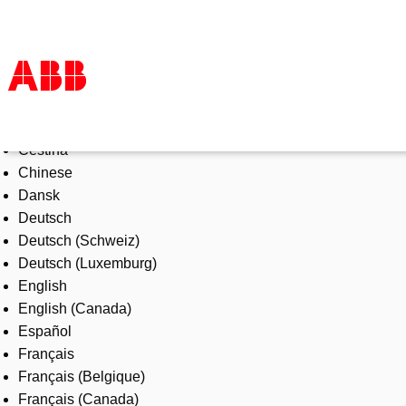
Select Language
Products & Solutions
Čeština
Industries
Chinese
Services
Dansk
About us
Deutsch
Where to buy
Deutsch (Schweiz)
Contact us
Deutsch (Luxemburg)
Careers
English
English (Canada)
Español
Français
Français (Belgique)
Français (Canada)