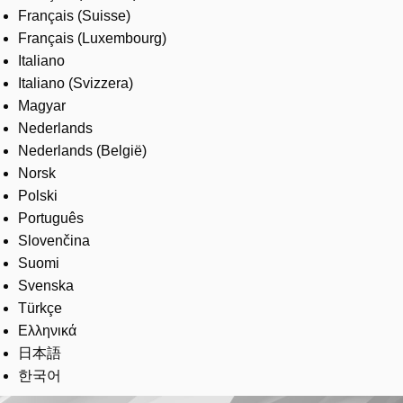
Français (Suisse)
Français (Luxembourg)
Italiano
Italiano (Svizzera)
Magyar
Nederlands
Nederlands (België)
Norsk
Polski
Português
Slovenčina
Suomi
Svenska
Türkçe
Ελληνικά
日本語
한국어