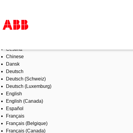
Select Language
Products & Solutions
Čeština
Industries
Chinese
Services
Dansk
About us
Deutsch
Where to buy
Deutsch (Schweiz)
Contact us
Deutsch (Luxemburg)
Careers
English
English (Canada)
Español
Français
Français (Belgique)
Français (Canada)