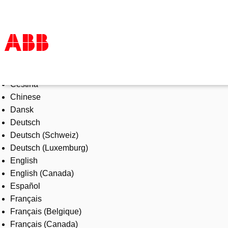
Select Language
Products & Solutions
Čeština
Industries
Chinese
Services
Dansk
About us
Deutsch
Where to buy
Deutsch (Schweiz)
Contact us
Deutsch (Luxemburg)
Careers
English
English (Canada)
Español
Français
Français (Belgique)
Français (Canada)