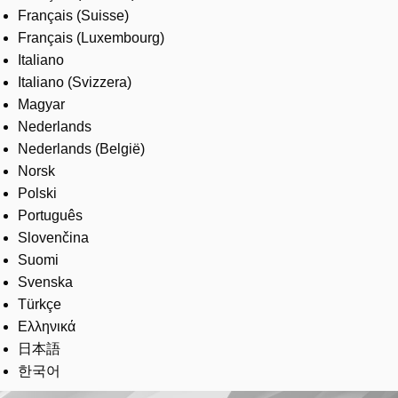
Français (Suisse)
Français (Luxembourg)
Italiano
Italiano (Svizzera)
Magyar
Nederlands
Nederlands (België)
Norsk
Polski
Português
Slovenčina
Suomi
Svenska
Türkçe
Ελληνικά
日本語
한국어