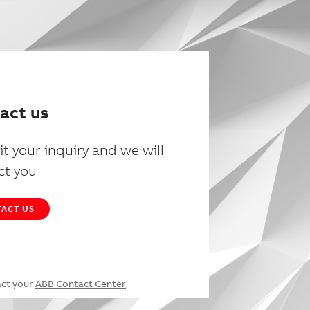
act us
t your inquiry and we will
ct you
ACT US
act your
ABB Contact Center