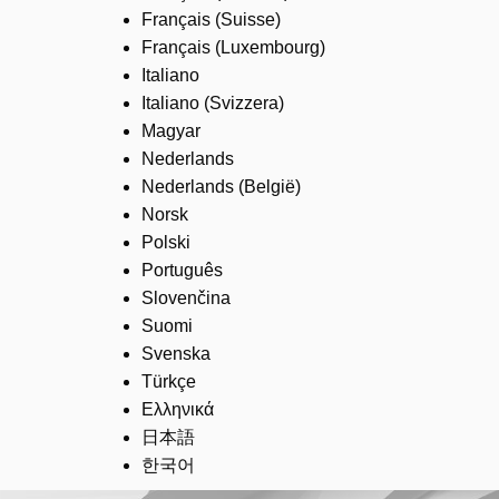
Français (Suisse)
Français (Luxembourg)
Italiano
Italiano (Svizzera)
Magyar
Nederlands
Nederlands (België)
Norsk
Polski
Português
Slovenčina
Suomi
Svenska
Türkçe
Ελληνικά
日本語
한국어