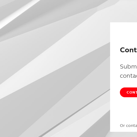
Cont
Submi
conta
CONT
Or cont