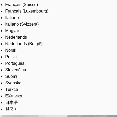
Français (Suisse)
Français (Luxembourg)
Italiano
Italiano (Svizzera)
Magyar
Nederlands
Nederlands (België)
Norsk
Polski
Português
Slovenčina
Suomi
Svenska
Türkçe
Ελληνικά
日本語
한국어