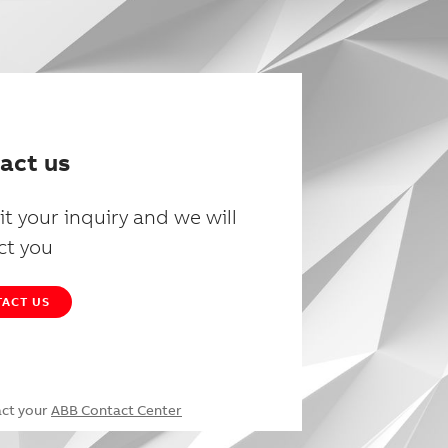
act us
t your inquiry and we will
ct you
ACT US
act your
ABB Contact Center