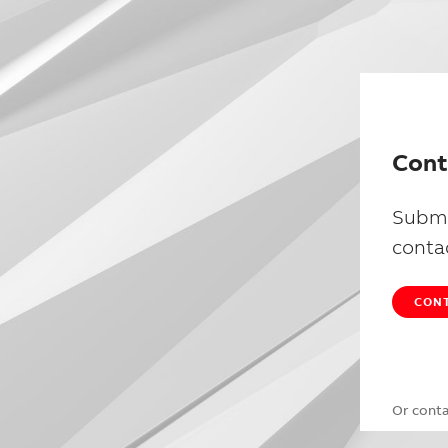
Cont
Submi
conta
CONT
Or cont