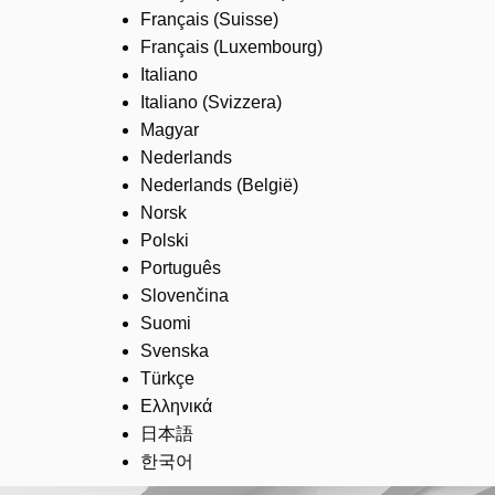
Français (Suisse)
Français (Luxembourg)
Italiano
Italiano (Svizzera)
Magyar
Nederlands
Nederlands (België)
Norsk
Polski
Português
Slovenčina
Suomi
Svenska
Türkçe
Ελληνικά
日本語
한국어