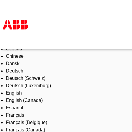
Select Language
Products & Solutions
Čeština
Industries
Chinese
Services
Dansk
About us
Deutsch
Where to buy
Deutsch (Schweiz)
Contact us
Deutsch (Luxemburg)
Careers
English
English (Canada)
Español
Français
Français (Belgique)
Français (Canada)