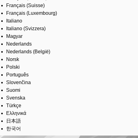
Français (Suisse)
Français (Luxembourg)
Italiano
Italiano (Svizzera)
Magyar
Nederlands
Nederlands (België)
Norsk
Polski
Português
Slovenčina
Suomi
Svenska
Türkçe
Ελληνικά
日本語
한국어