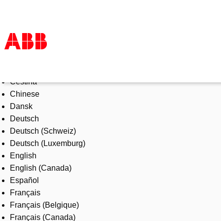
Select Language
Products & Solutions
Čeština
Industries
Chinese
Services
Dansk
About us
Deutsch
Where to buy
Deutsch (Schweiz)
Contact us
Deutsch (Luxemburg)
Careers
English
English (Canada)
Español
Français
Français (Belgique)
Français (Canada)