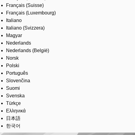
Français (Suisse)
Français (Luxembourg)
Italiano
Italiano (Svizzera)
Magyar
Nederlands
Nederlands (België)
Norsk
Polski
Português
Slovenčina
Suomi
Svenska
Türkçe
Ελληνικά
日本語
한국어