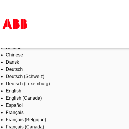
Select Language
Products & Solutions
Čeština
Industries
Chinese
Services
Dansk
About us
Deutsch
Where to buy
Deutsch (Schweiz)
Contact us
Deutsch (Luxemburg)
Careers
English
English (Canada)
Español
Français
Français (Belgique)
Français (Canada)