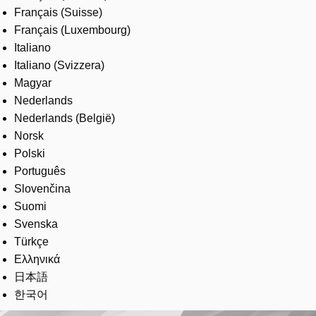
Français (Suisse)
Français (Luxembourg)
Italiano
Italiano (Svizzera)
Magyar
Nederlands
Nederlands (België)
Norsk
Polski
Português
Slovenčina
Suomi
Svenska
Türkçe
Ελληνικά
日本語
한국어