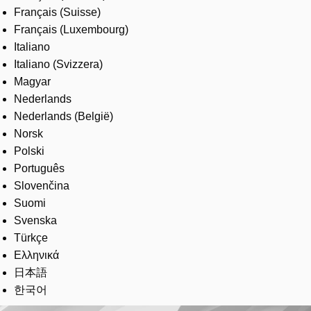
Français (Suisse)
Français (Luxembourg)
Italiano
Italiano (Svizzera)
Magyar
Nederlands
Nederlands (België)
Norsk
Polski
Português
Slovenčina
Suomi
Svenska
Türkçe
Ελληνικά
日本語
한국어