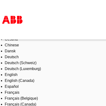
Select Language
Products & Solutions
Čeština
Industries
Chinese
Services
Dansk
About us
Deutsch
Where to buy
Deutsch (Schweiz)
Contact us
Deutsch (Luxemburg)
Careers
English
English (Canada)
Español
Français
Français (Belgique)
Français (Canada)