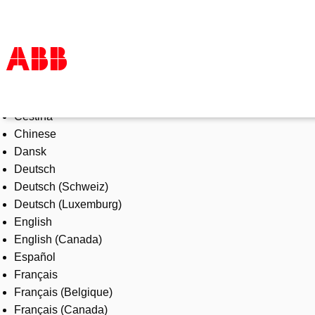
Select Language
Products & Solutions
Čeština
Industries
Chinese
Services
Dansk
About us
Deutsch
Where to buy
Deutsch (Schweiz)
Contact us
Deutsch (Luxemburg)
Careers
English
English (Canada)
Español
Français
Français (Belgique)
Français (Canada)