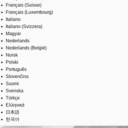
Français (Suisse)
Français (Luxembourg)
Italiano
Italiano (Svizzera)
Magyar
Nederlands
Nederlands (België)
Norsk
Polski
Português
Slovenčina
Suomi
Svenska
Türkçe
Ελληνικά
日本語
한국어