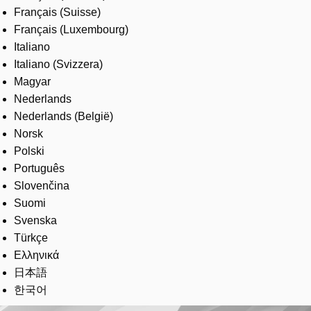
Français (Suisse)
Français (Luxembourg)
Italiano
Italiano (Svizzera)
Magyar
Nederlands
Nederlands (België)
Norsk
Polski
Português
Slovenčina
Suomi
Svenska
Türkçe
Ελληνικά
日本語
한국어