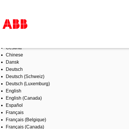
Select Language
Products & Solutions
Čeština
Industries
Chinese
Services
Dansk
About us
Deutsch
Where to buy
Deutsch (Schweiz)
Contact us
Deutsch (Luxemburg)
Careers
English
English (Canada)
Español
Français
Français (Belgique)
Français (Canada)