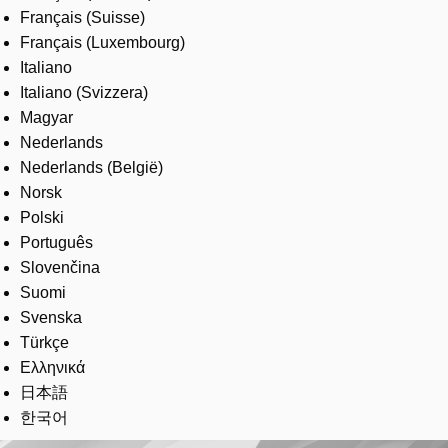
Français (Suisse)
Français (Luxembourg)
Italiano
Italiano (Svizzera)
Magyar
Nederlands
Nederlands (België)
Norsk
Polski
Português
Slovenčina
Suomi
Svenska
Türkçe
Ελληνικά
日本語
한국어