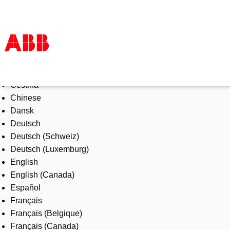
Select Language
Products & Solutions
Čeština
Industries
Chinese
Services
Dansk
About us
Deutsch
Where to buy
Deutsch (Schweiz)
Contact us
Deutsch (Luxemburg)
Careers
English
English (Canada)
Español
Français
Français (Belgique)
Français (Canada)