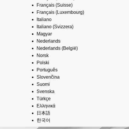
Français (Suisse)
Français (Luxembourg)
Italiano
Italiano (Svizzera)
Magyar
Nederlands
Nederlands (België)
Norsk
Polski
Português
Slovenčina
Suomi
Svenska
Türkçe
Ελληνικά
日本語
한국어