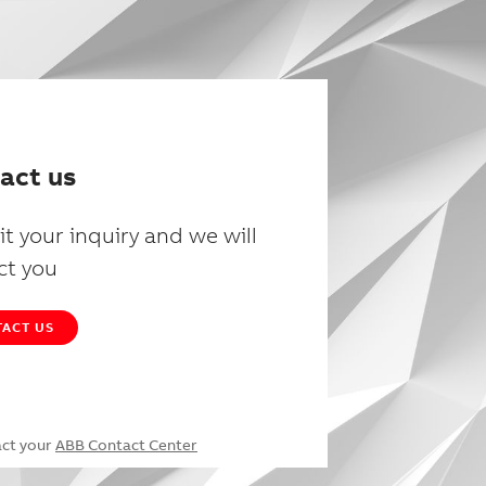
act us
t your inquiry and we will
ct you
ACT US
act your
ABB Contact Center