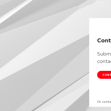
Cont
Submi
conta
CONT
Or cont