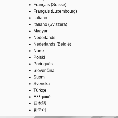
Français (Suisse)
Français (Luxembourg)
Italiano
Italiano (Svizzera)
Magyar
Nederlands
Nederlands (België)
Norsk
Polski
Português
Slovenčina
Suomi
Svenska
Türkçe
Ελληνικά
日本語
한국어