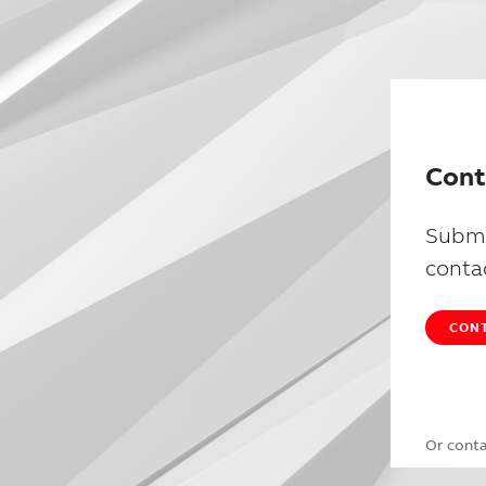
Cont
Submi
conta
CONT
Or cont