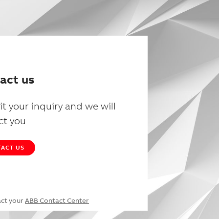
act us
t your inquiry and we will
ct you
ACT US
act your
ABB Contact Center