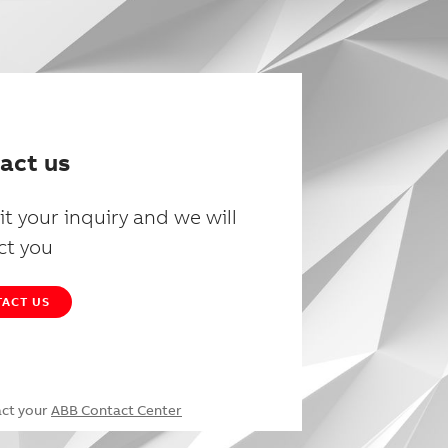
act us
t your inquiry and we will
ct you
ACT US
act your
ABB Contact Center