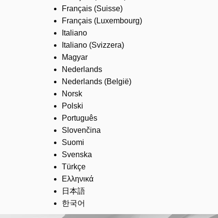
Français (Suisse)
Français (Luxembourg)
Italiano
Italiano (Svizzera)
Magyar
Nederlands
Nederlands (België)
Norsk
Polski
Português
Slovenčina
Suomi
Svenska
Türkçe
Ελληνικά
日本語
한국어