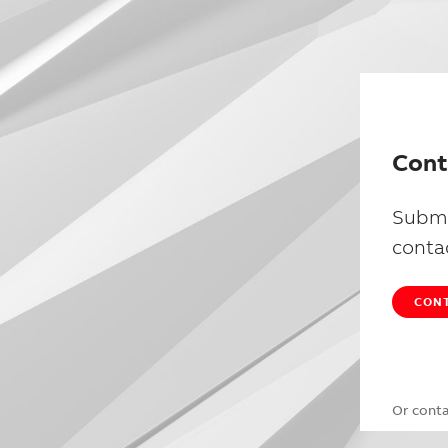
Cont
Submi
conta
CONT
Or cont