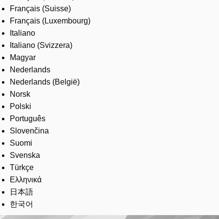
Français (Suisse)
Français (Luxembourg)
Italiano
Italiano (Svizzera)
Magyar
Nederlands
Nederlands (België)
Norsk
Polski
Português
Slovenčina
Suomi
Svenska
Türkçe
Ελληνικά
日本語
한국어