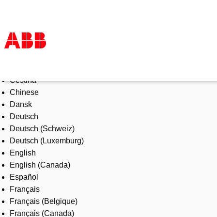
Select Language
Products & Solutions
Čeština
Industries
Chinese
Services
Dansk
About us
Deutsch
Where to buy
Deutsch (Schweiz)
Contact us
Deutsch (Luxemburg)
Careers
English
English (Canada)
Español
Français
Français (Belgique)
Français (Canada)