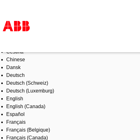
Select Language
Products & Solutions
Čeština
Industries
Chinese
Services
Dansk
About us
Deutsch
Where to buy
Deutsch (Schweiz)
Contact us
Deutsch (Luxemburg)
Careers
English
English (Canada)
Español
Français
Français (Belgique)
Français (Canada)