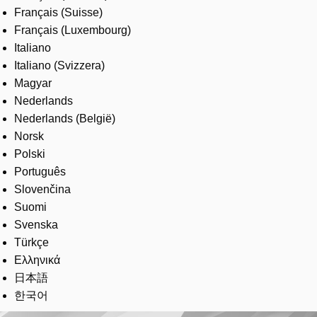
Français (Suisse)
Français (Luxembourg)
Italiano
Italiano (Svizzera)
Magyar
Nederlands
Nederlands (België)
Norsk
Polski
Português
Slovenčina
Suomi
Svenska
Türkçe
Ελληνικά
日本語
한국어