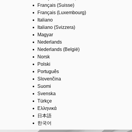
Français (Suisse)
Français (Luxembourg)
Italiano
Italiano (Svizzera)
Magyar
Nederlands
Nederlands (België)
Norsk
Polski
Português
Slovenčina
Suomi
Svenska
Türkçe
Ελληνικά
日本語
한국어