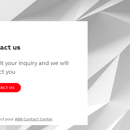
act us
t your inquiry and we will
ct you
ACT US
act your
ABB Contact Center