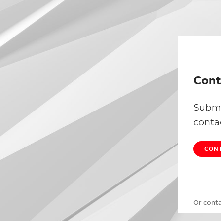
Cont
Submi
conta
CONT
Or cont