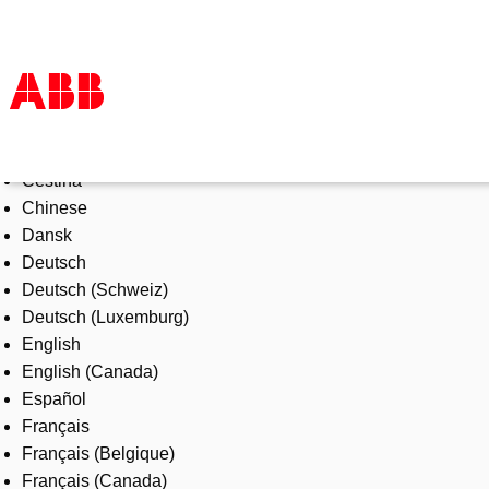
Select Language
Products & Solutions
Čeština
Industries
Chinese
Services
Dansk
About us
Deutsch
Where to buy
Deutsch (Schweiz)
Contact us
Deutsch (Luxemburg)
Careers
English
English (Canada)
Español
Français
Français (Belgique)
Français (Canada)