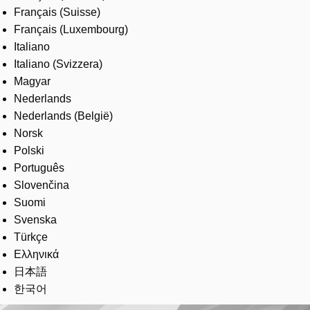
Français (Suisse)
Français (Luxembourg)
Italiano
Italiano (Svizzera)
Magyar
Nederlands
Nederlands (België)
Norsk
Polski
Português
Slovenčina
Suomi
Svenska
Türkçe
Ελληνικά
日本語
한국어