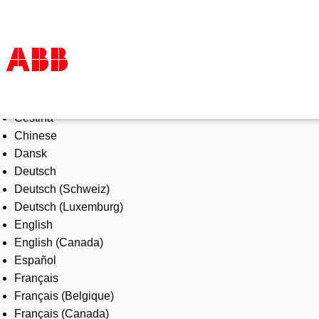
Select Language
Products & Solutions
Čeština
Industries
Chinese
Services
Dansk
About us
Deutsch
Where to buy
Deutsch (Schweiz)
Contact us
Deutsch (Luxemburg)
Careers
English
English (Canada)
Español
Français
Français (Belgique)
Français (Canada)