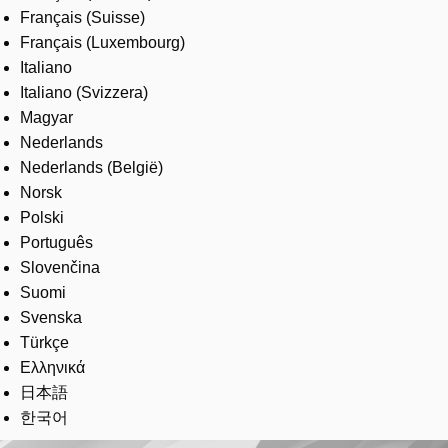
Français (Suisse)
Français (Luxembourg)
Italiano
Italiano (Svizzera)
Magyar
Nederlands
Nederlands (België)
Norsk
Polski
Português
Slovenčina
Suomi
Svenska
Türkçe
Ελληνικά
日本語
한국어