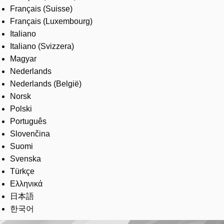
Français (Suisse)
Français (Luxembourg)
Italiano
Italiano (Svizzera)
Magyar
Nederlands
Nederlands (België)
Norsk
Polski
Português
Slovenčina
Suomi
Svenska
Türkçe
Ελληνικά
日本語
한국어