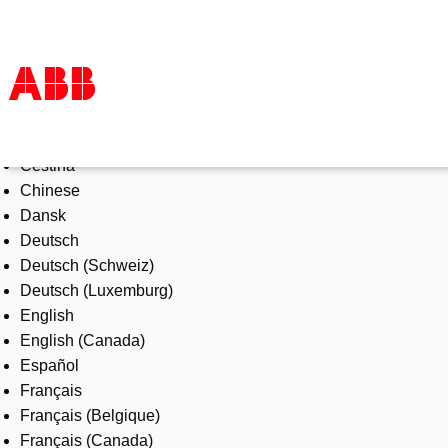
Select Language
Products & Solutions
Čeština
Industries
Chinese
Services
Dansk
About us
Deutsch
Where to buy
Deutsch (Schweiz)
Contact us
Deutsch (Luxemburg)
Careers
English
English (Canada)
Español
Français
Français (Belgique)
Français (Canada)