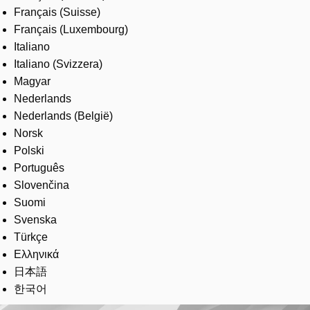
Français (Suisse)
Français (Luxembourg)
Italiano
Italiano (Svizzera)
Magyar
Nederlands
Nederlands (België)
Norsk
Polski
Português
Slovenčina
Suomi
Svenska
Türkçe
Ελληνικά
日本語
한국어