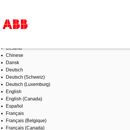
Select Language
Products & Solutions
Čeština
Industries
Chinese
Services
Dansk
About us
Deutsch
Where to buy
Deutsch (Schweiz)
Contact us
Deutsch (Luxemburg)
Careers
English
English (Canada)
Español
Français
Français (Belgique)
Français (Canada)