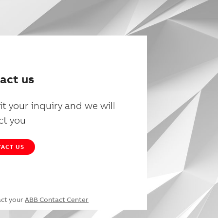
act us
t your inquiry and we will
ct you
ACT US
act your
ABB Contact Center