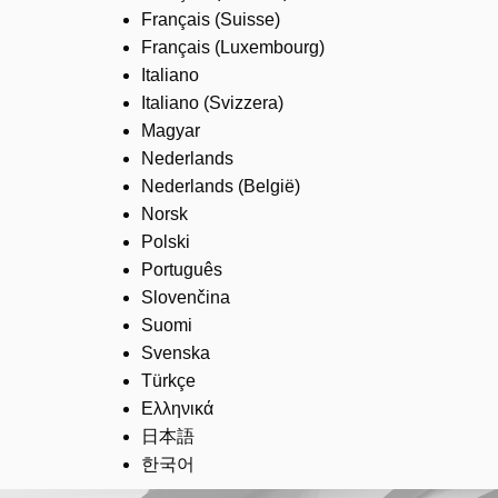
Français (Suisse)
Français (Luxembourg)
Italiano
Italiano (Svizzera)
Magyar
Nederlands
Nederlands (België)
Norsk
Polski
Português
Slovenčina
Suomi
Svenska
Türkçe
Ελληνικά
日本語
한국어