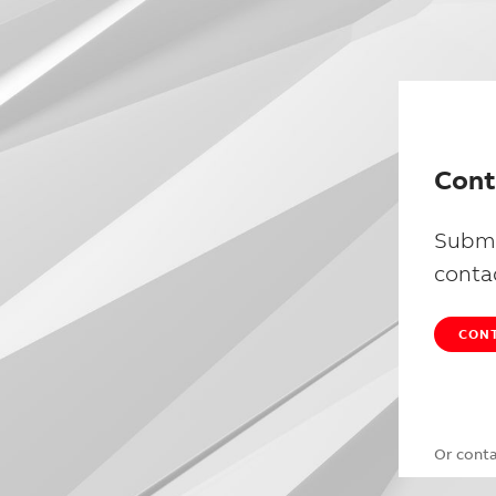
Cont
Submi
conta
CONT
Or cont