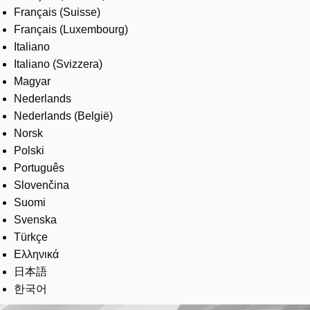
Français (Suisse)
Français (Luxembourg)
Italiano
Italiano (Svizzera)
Magyar
Nederlands
Nederlands (België)
Norsk
Polski
Português
Slovenčina
Suomi
Svenska
Türkçe
Ελληνικά
日本語
한국어