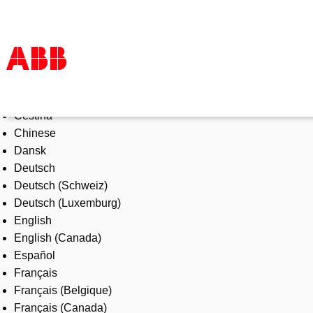
Select Language
Products & Solutions
Čeština
Industries
Chinese
Services
Dansk
About us
Deutsch
Where to buy
Deutsch (Schweiz)
Contact us
Deutsch (Luxemburg)
Careers
English
English (Canada)
Español
Français
Français (Belgique)
Français (Canada)