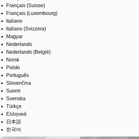
Français (Suisse)
Français (Luxembourg)
Italiano
Italiano (Svizzera)
Magyar
Nederlands
Nederlands (België)
Norsk
Polski
Português
Slovenčina
Suomi
Svenska
Türkçe
Ελληνικά
日本語
한국어