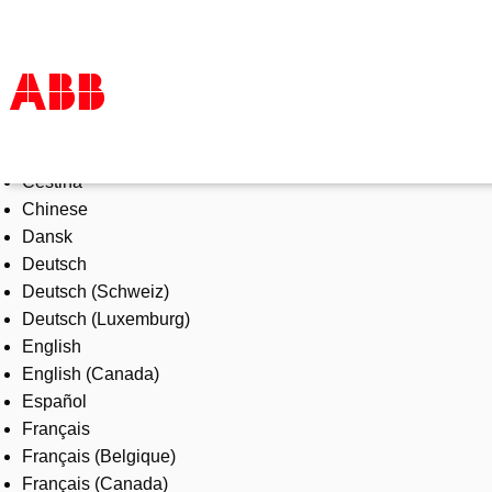
Select Language
Products & Solutions
Čeština
Industries
Chinese
Services
Dansk
About us
Deutsch
Where to buy
Deutsch (Schweiz)
Contact us
Deutsch (Luxemburg)
Careers
English
English (Canada)
Español
Français
Français (Belgique)
Français (Canada)