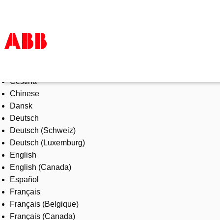
Select Language
Products & Solutions
Čeština
Industries
Chinese
Services
Dansk
About us
Deutsch
Where to buy
Deutsch (Schweiz)
Contact us
Deutsch (Luxemburg)
Careers
English
English (Canada)
Español
Français
Français (Belgique)
Français (Canada)