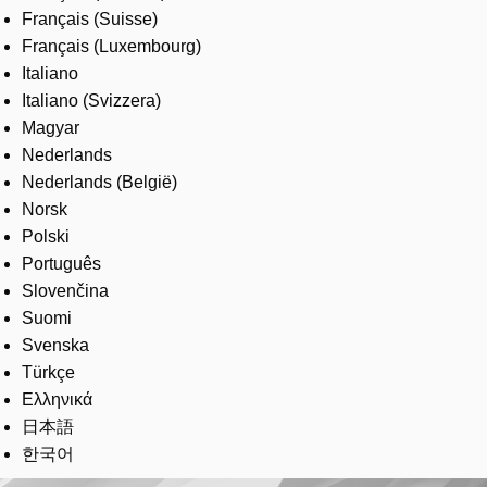
Français (Suisse)
Français (Luxembourg)
Italiano
Italiano (Svizzera)
Magyar
Nederlands
Nederlands (België)
Norsk
Polski
Português
Slovenčina
Suomi
Svenska
Türkçe
Ελληνικά
日本語
한국어