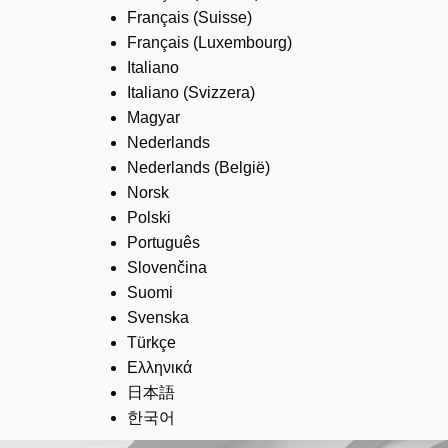
Français (Suisse)
Français (Luxembourg)
Italiano
Italiano (Svizzera)
Magyar
Nederlands
Nederlands (België)
Norsk
Polski
Português
Slovenčina
Suomi
Svenska
Türkçe
Ελληνικά
日本語
한국어