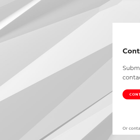
Cont
Submi
conta
CONT
Or cont