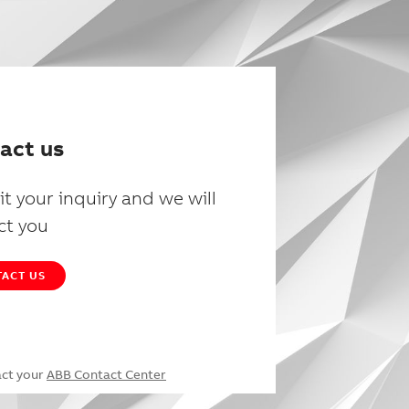
act us
t your inquiry and we will
ct you
ACT US
act your
ABB Contact Center