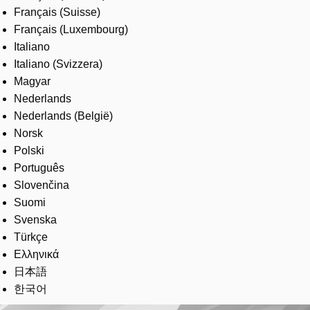
Français (Suisse)
Français (Luxembourg)
Italiano
Italiano (Svizzera)
Magyar
Nederlands
Nederlands (België)
Norsk
Polski
Português
Slovenčina
Suomi
Svenska
Türkçe
Ελληνικά
日本語
한국어