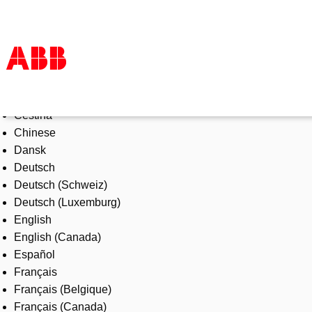
Select Language
Products & Solutions
Čeština
Industries
Chinese
Services
Dansk
About us
Deutsch
Where to buy
Deutsch (Schweiz)
Contact us
Deutsch (Luxemburg)
Careers
English
English (Canada)
Español
Français
Français (Belgique)
Français (Canada)