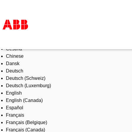
Select Language
Products & Solutions
Čeština
Industries
Chinese
Services
Dansk
About us
Deutsch
Where to buy
Deutsch (Schweiz)
Contact us
Deutsch (Luxemburg)
Careers
English
English (Canada)
Español
Français
Français (Belgique)
Français (Canada)