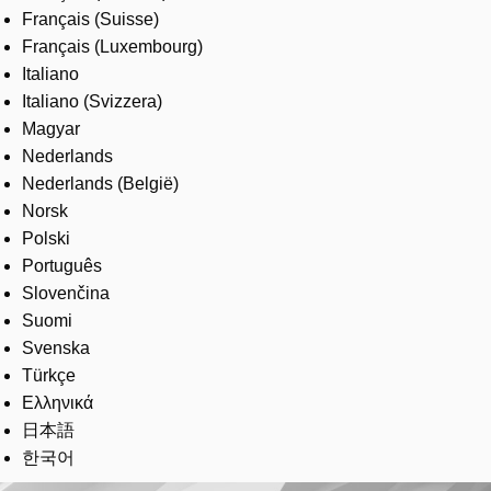
Français (Suisse)
Français (Luxembourg)
Italiano
Italiano (Svizzera)
Magyar
Nederlands
Nederlands (België)
Norsk
Polski
Português
Slovenčina
Suomi
Svenska
Türkçe
Ελληνικά
日本語
한국어