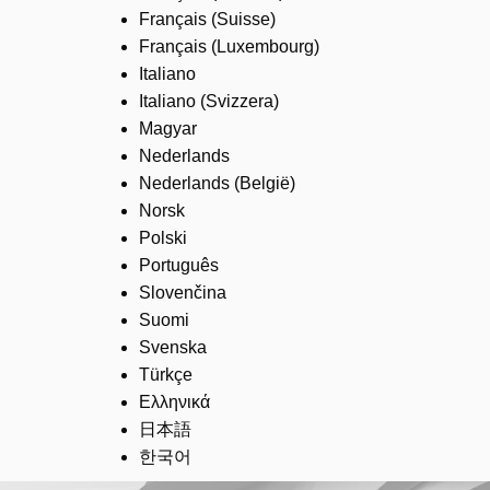
Français (Suisse)
Français (Luxembourg)
Italiano
Italiano (Svizzera)
Magyar
Nederlands
Nederlands (België)
Norsk
Polski
Português
Slovenčina
Suomi
Svenska
Türkçe
Ελληνικά
日本語
한국어