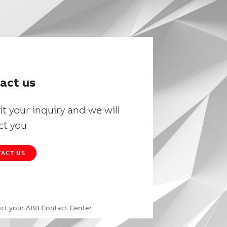
act us
t your inquiry and we will
ct you
ACT US
act your
ABB Contact Center