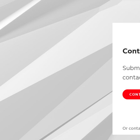
Cont
Submi
conta
CONT
Or cont