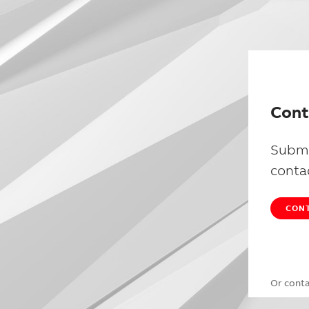
Cont
Submi
conta
CONT
Or cont