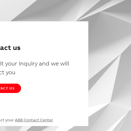
act us
t your inquiry and we will
ct you
ACT US
act your
ABB Contact Center