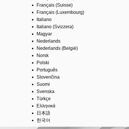
Français (Suisse)
Français (Luxembourg)
Italiano
Italiano (Svizzera)
Magyar
Nederlands
Nederlands (België)
Norsk
Polski
Português
Slovenčina
Suomi
Svenska
Türkçe
Ελληνικά
日本語
한국어