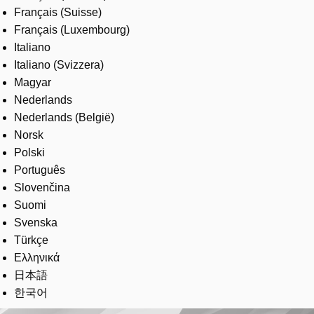
Français (Suisse)
Français (Luxembourg)
Italiano
Italiano (Svizzera)
Magyar
Nederlands
Nederlands (België)
Norsk
Polski
Português
Slovenčina
Suomi
Svenska
Türkçe
Ελληνικά
日本語
한국어