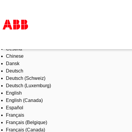
Select Language
Products & Solutions
Čeština
Industries
Chinese
Services
Dansk
About us
Deutsch
Where to buy
Deutsch (Schweiz)
Contact us
Deutsch (Luxemburg)
Careers
English
English (Canada)
Español
Français
Français (Belgique)
Français (Canada)