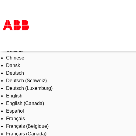
Select Language
Products & Solutions
Čeština
Industries
Chinese
Services
Dansk
About us
Deutsch
Where to buy
Deutsch (Schweiz)
Contact us
Deutsch (Luxemburg)
Careers
English
English (Canada)
Español
Français
Français (Belgique)
Français (Canada)