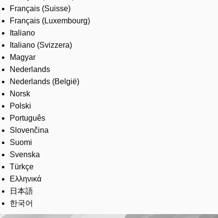
Français (Suisse)
Français (Luxembourg)
Italiano
Italiano (Svizzera)
Magyar
Nederlands
Nederlands (België)
Norsk
Polski
Português
Slovenčina
Suomi
Svenska
Türkçe
Ελληνικά
日本語
한국어