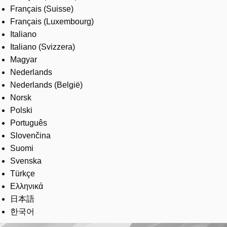
Français (Suisse)
Français (Luxembourg)
Italiano
Italiano (Svizzera)
Magyar
Nederlands
Nederlands (België)
Norsk
Polski
Português
Slovenčina
Suomi
Svenska
Türkçe
Ελληνικά
日本語
한국어