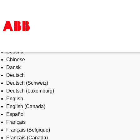
Select Language
Products & Solutions
Čeština
Industries
Chinese
Services
Dansk
About us
Deutsch
Where to buy
Deutsch (Schweiz)
Contact us
Deutsch (Luxemburg)
Careers
English
English (Canada)
Español
Français
Français (Belgique)
Français (Canada)