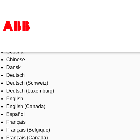
Select Language
Products & Solutions
Čeština
Industries
Chinese
Services
Dansk
About us
Deutsch
Where to buy
Deutsch (Schweiz)
Contact us
Deutsch (Luxemburg)
Careers
English
English (Canada)
Español
Français
Français (Belgique)
Français (Canada)