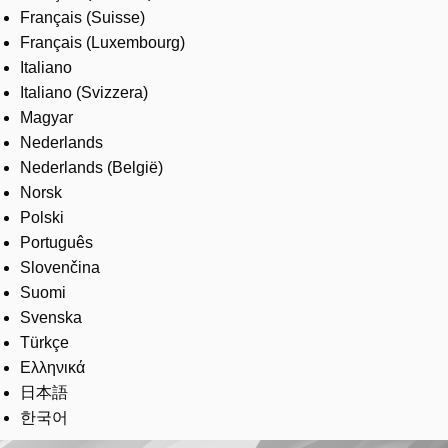
Français (Suisse)
Français (Luxembourg)
Italiano
Italiano (Svizzera)
Magyar
Nederlands
Nederlands (België)
Norsk
Polski
Português
Slovenčina
Suomi
Svenska
Türkçe
Ελληνικά
日本語
한국어