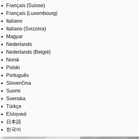
Français (Suisse)
Français (Luxembourg)
Italiano
Italiano (Svizzera)
Magyar
Nederlands
Nederlands (België)
Norsk
Polski
Português
Slovenčina
Suomi
Svenska
Türkçe
Ελληνικά
日本語
한국어