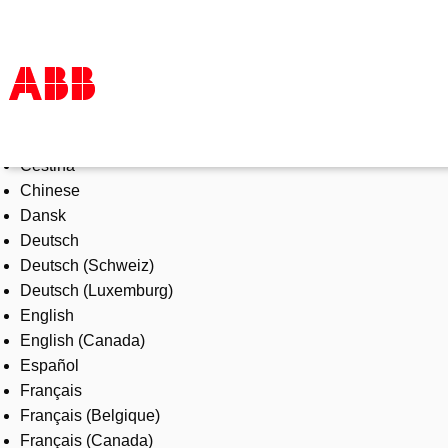
Select Language
Products & Solutions
Čeština
Industries
Chinese
Services
Dansk
About us
Deutsch
Where to buy
Deutsch (Schweiz)
Contact us
Deutsch (Luxemburg)
Careers
English
English (Canada)
Español
Français
Français (Belgique)
Français (Canada)