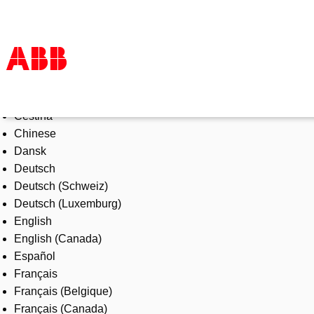
Select Language
Products & Solutions
Čeština
Industries
Chinese
Services
Dansk
About us
Deutsch
Where to buy
Deutsch (Schweiz)
Contact us
Deutsch (Luxemburg)
Careers
English
English (Canada)
Español
Français
Français (Belgique)
Français (Canada)