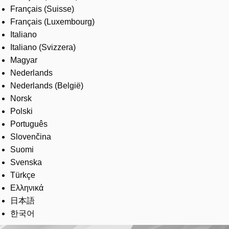
Français (Suisse)
Français (Luxembourg)
Italiano
Italiano (Svizzera)
Magyar
Nederlands
Nederlands (België)
Norsk
Polski
Português
Slovenčina
Suomi
Svenska
Türkçe
Ελληνικά
日本語
한국어