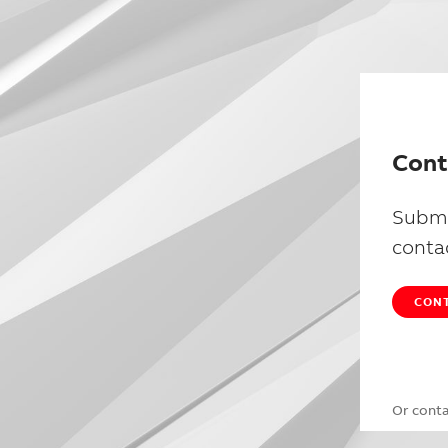
Cont
Submi
conta
CONT
Or cont