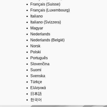
Français (Suisse)
Français (Luxembourg)
Italiano
Italiano (Svizzera)
Magyar
Nederlands
Nederlands (België)
Norsk
Polski
Português
Slovenčina
Suomi
Svenska
Türkçe
Ελληνικά
日本語
한국어