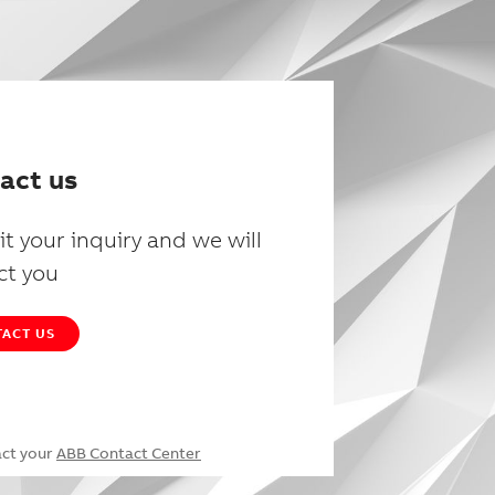
act us
t your inquiry and we will
ct you
ACT US
act your
ABB Contact Center