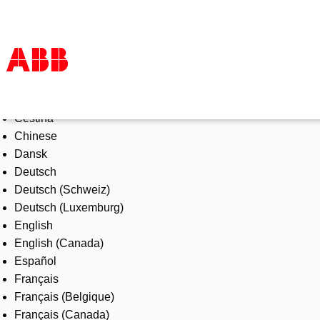
Select Language
Products & Solutions
Čeština
Industries
Chinese
Services
Dansk
About us
Deutsch
Where to buy
Deutsch (Schweiz)
Contact us
Deutsch (Luxemburg)
Careers
English
English (Canada)
Español
Français
Français (Belgique)
Français (Canada)