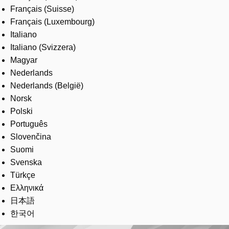
Français (Suisse)
Français (Luxembourg)
Italiano
Italiano (Svizzera)
Magyar
Nederlands
Nederlands (België)
Norsk
Polski
Português
Slovenčina
Suomi
Svenska
Türkçe
Ελληνικά
日本語
한국어