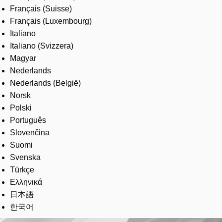
Français (Suisse)
Français (Luxembourg)
Italiano
Italiano (Svizzera)
Magyar
Nederlands
Nederlands (België)
Norsk
Polski
Português
Slovenčina
Suomi
Svenska
Türkçe
Ελληνικά
日本語
한국어