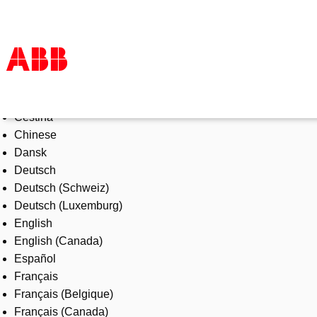
Select Language
Products & Solutions
Čeština
Industries
Chinese
Services
Dansk
About us
Deutsch
Where to buy
Deutsch (Schweiz)
Contact us
Deutsch (Luxemburg)
Careers
English
English (Canada)
Español
Français
Français (Belgique)
Français (Canada)