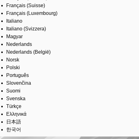
Français (Suisse)
Français (Luxembourg)
Italiano
Italiano (Svizzera)
Magyar
Nederlands
Nederlands (België)
Norsk
Polski
Português
Slovenčina
Suomi
Svenska
Türkçe
Ελληνικά
日本語
한국어