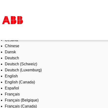
Select Language
Products & Solutions
Čeština
Industries
Chinese
Services
Dansk
About us
Deutsch
Where to buy
Deutsch (Schweiz)
Contact us
Deutsch (Luxemburg)
Careers
English
English (Canada)
Español
Français
Français (Belgique)
Français (Canada)