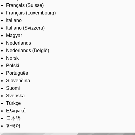
Français (Suisse)
Français (Luxembourg)
Italiano
Italiano (Svizzera)
Magyar
Nederlands
Nederlands (België)
Norsk
Polski
Português
Slovenčina
Suomi
Svenska
Türkçe
Ελληνικά
日本語
한국어