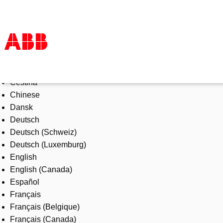
Select Language
Products & Solutions
Čeština
Industries
Chinese
Services
Dansk
About us
Deutsch
Where to buy
Deutsch (Schweiz)
Contact us
Deutsch (Luxemburg)
Careers
English
English (Canada)
Español
Français
Français (Belgique)
Français (Canada)