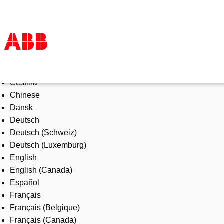
Select Language
Products & Solutions
Čeština
Industries
Chinese
Services
Dansk
About us
Deutsch
Where to buy
Deutsch (Schweiz)
Contact us
Deutsch (Luxemburg)
Careers
English
English (Canada)
Español
Français
Français (Belgique)
Français (Canada)