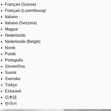
Français (Suisse)
Français (Luxembourg)
Italiano
Italiano (Svizzera)
Magyar
Nederlands
Nederlands (België)
Norsk
Polski
Português
Slovenčina
Suomi
Svenska
Türkçe
Ελληνικά
日本語
한국어