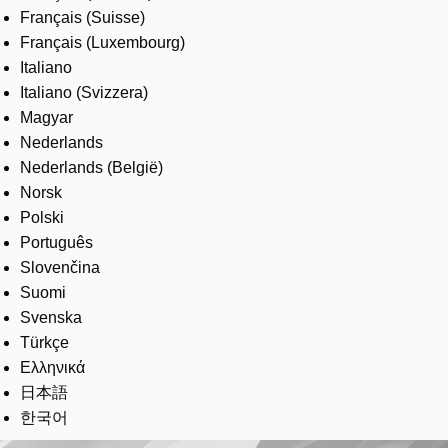
Français (Suisse)
Français (Luxembourg)
Italiano
Italiano (Svizzera)
Magyar
Nederlands
Nederlands (België)
Norsk
Polski
Português
Slovenčina
Suomi
Svenska
Türkçe
Ελληνικά
日本語
한국어