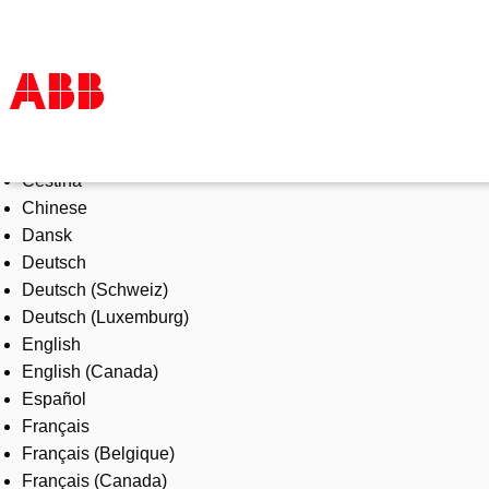
Select Language
Products & Solutions
Čeština
Industries
Chinese
Services
Dansk
About us
Deutsch
Where to buy
Deutsch (Schweiz)
Contact us
Deutsch (Luxemburg)
Careers
English
English (Canada)
Español
Français
Français (Belgique)
Français (Canada)