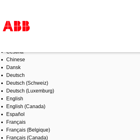
Select Language
Products & Solutions
Čeština
Industries
Chinese
Services
Dansk
About us
Deutsch
Where to buy
Deutsch (Schweiz)
Contact us
Deutsch (Luxemburg)
Careers
English
English (Canada)
Español
Français
Français (Belgique)
Français (Canada)