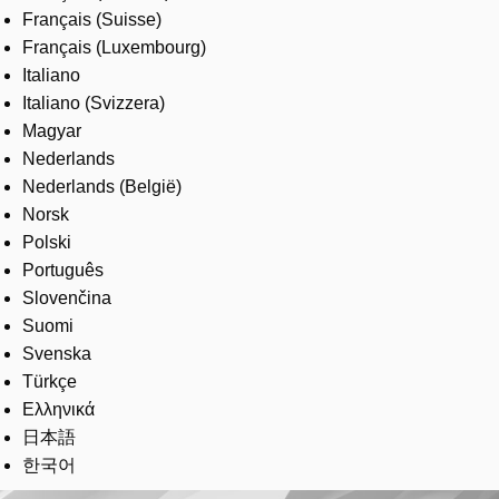
Français (Suisse)
Français (Luxembourg)
Italiano
Italiano (Svizzera)
Magyar
Nederlands
Nederlands (België)
Norsk
Polski
Português
Slovenčina
Suomi
Svenska
Türkçe
Ελληνικά
日本語
한국어